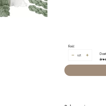
Wybierz wariant produ
Poszczególne warianty mogą r
*
KOLOR
Wybierz
Ilość
Dost
szt.
śred