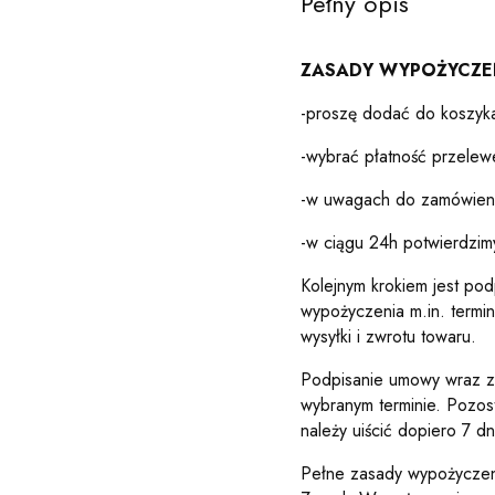
Pełny opis
ZASADY WYPOŻYCZEN
-proszę dodać do koszyka
-wybrać płatność przelew
-w uwagach do zamówienia
-w ciągu 24h potwierdzimy
Kolejnym krokiem jest po
wypożyczenia m.in. termin
wysyłki i zwrotu towaru.
Podpisanie umowy wraz z 
wybranym terminie. Pozos
należy uiścić dopiero 7 dn
Pełne zasady wypożyczen