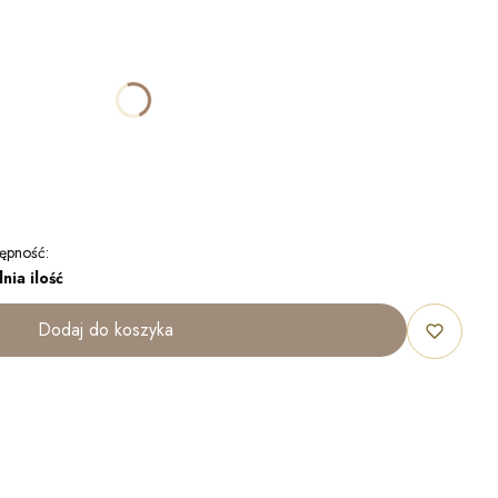
ktu:
óżnić się ceną
ępność:
nia ilość
Dodaj do koszyka