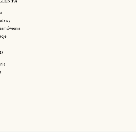
LIENTA
i
ostawy
 zamówienia
acje
O
nia
a