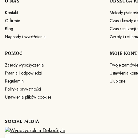
O NAS
OBSŁUGA K
Linki w stopce
Kontakt
Metody płatnośc
O firmie
Czas i koszty d
Blog
Czas realizacji
Nagrody i wyróżnienia
Zwroty i reklam
POMOC
MOJE KONT
Zasady wypożyczenia
Twoje zamówie
Pytania i odpowiedzi
Ustawienia kont
Regulamin
Ulubione
Polityka prywatności
Ustawienia plików cookies
SOCIAL MEDIA