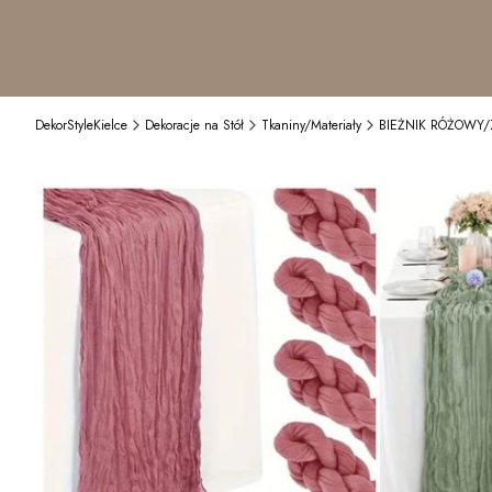
DekorStyleKielce
Dekoracje na Stół
Tkaniny/Materiały
BIEŻNIK RÓŻOWY/