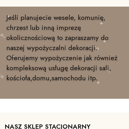
Jeśli planujecie wesele, komunię,
chrzest lub inną imprezę
okolicznościową to zapraszamy do
naszej wypożyczalni dekoracji.
Oferujemy wypożyczenie jak również
kompleksową usługę dekoracji sali,
kościoła,domu,samochodu itp.
NASZ SKLEP STACJONARNY