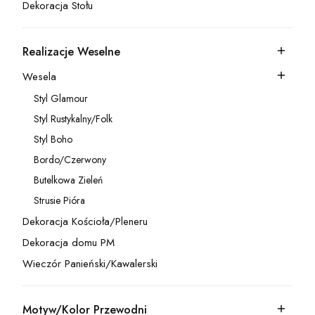
Dekoracja Stołu
Kategoria - Dekoracja Stołu
Realizacje Weselne
Kategoria - Realizacje Weselne
Wesela
Kategoria - Wesela
Styl Glamour
Kategoria - Styl Glamour
Styl Rustykalny/Folk
Kategoria - Styl Rustykalny/Folk
Styl Boho
Kategoria - Styl Boho
Bordo/Czerwony
Kategoria - Bordo/Czerwony
Butelkowa Zieleń
Kategoria - Butelkowa Zieleń
Strusie Pióra
Kategoria - Strusie Pióra
Dekoracja Kościoła/Pleneru
Kategoria - Dekoracja Kościoła/Pleneru
Dekoracja domu PM
Kategoria - Dekoracja domu PM
Wieczór Panieński/Kawalerski
Kategoria - Wieczór Panieński/Kawalerski
Motyw/Kolor Przewodni