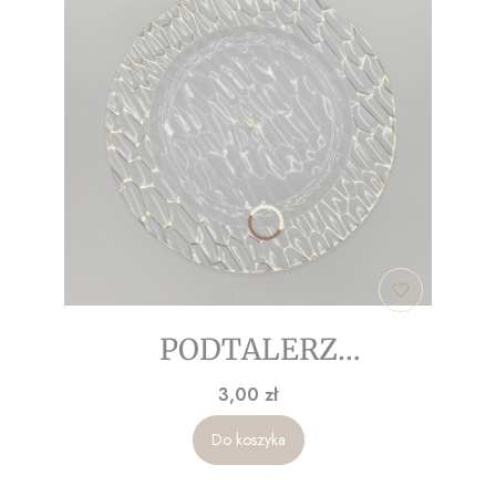
PODTALERZ
TRANSPARENTNY ZE
Cena
3,00 zł
ZŁOTYMI ZDOBIENIAMI
Do koszyka
33cm