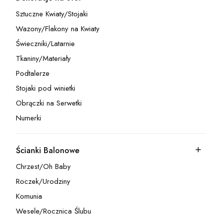
Kategoria - Dekoracje na Stół
Sztuczne Kwiaty/Stojaki
Kategoria - Sztuczne Kwiaty/Stojaki
Wazony/Flakony na Kwiaty
Kategoria - Wazony/Flakony na Kwiaty
Świeczniki/Latarnie
Kategoria - Świeczniki/Latarnie
Tkaniny/Materiały
Kategoria - Tkaniny/Materiały
Podtalerze
Kategoria - Podtalerze
Stojaki pod winietki
Kategoria - Stojaki pod winietki
Obrączki na Serwetki
Kategoria - Obrączki na Serwetki
Numerki
Kategoria - Numerki
Ścianki Balonowe
Kategoria - Ścianki Balonowe
Chrzest/Oh Baby
Kategoria - Chrzest/Oh Baby
Roczek/Urodziny
Kategoria - Roczek/Urodziny
Komunia
Kategoria - Komunia
Wesele/Rocznica Ślubu
Kategoria - Wesele/Rocznica Ślubu