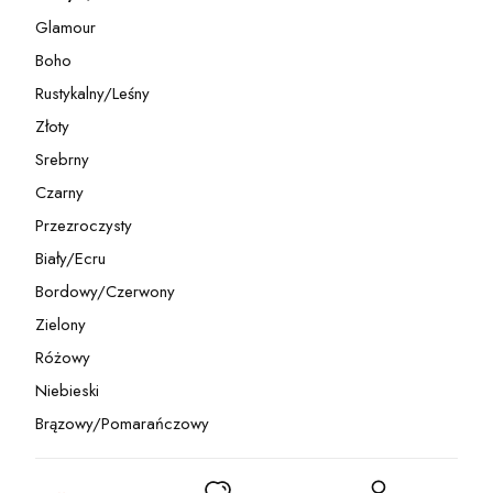
Kategoria - Motyw/Kolor Przewodni
Glamour
Kategoria - Glamour
Boho
Kategoria - Boho
Rustykalny/Leśny
Kategoria - Rustykalny/Leśny
Złoty
Kategoria - Złoty
Srebrny
Kategoria - Srebrny
Czarny
Kategoria - Czarny
Przezroczysty
Kategoria - Przezroczysty
Biały/Ecru
Kategoria - Biały/Ecru
Bordowy/Czerwony
Kategoria - Bordowy/Czerwony
Zielony
Kategoria - Zielony
Różowy
Kategoria - Różowy
Niebieski
Kategoria - Niebieski
Brązowy/Pomarańczowy
Kategoria - Brązowy/Pomarańczowy
Produkty w koszyku: 0. Zobacz szczegóły