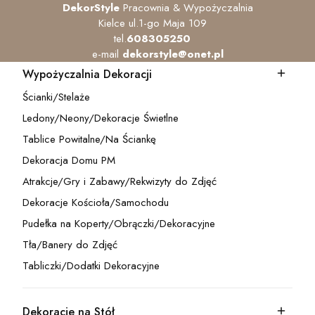
DekorStyle
Pracownia & Wypożyczalnia
Kielce ul.1-go Maja 109
tel.
608305250
e-mail
dekorstyle@onet.pl
Wypożyczalnia Dekoracji
Kategoria - Wypożyczalnia Dekoracji
Ścianki/Stelaże
Kategoria - Ścianki/Stelaże
Ledony/Neony/Dekoracje Świetlne
Kategoria - Ledony/Neony/Dekoracje Świetlne
Tablice Powitalne/Na Ściankę
Kategoria - Tablice Powitalne/Na Ściankę
Dekoracja Domu PM
Kategoria - Dekoracja Domu PM
Atrakcje/Gry i Zabawy/Rekwizyty do Zdjęć
Kategoria - Atrakcje/Gry i Zabawy/Rekwizyty do Zdjęć
Dekoracje Kościoła/Samochodu
Kategoria - Dekoracje Kościoła/Samochodu
Pudełka na Koperty/Obrączki/Dekoracyjne
Kategoria - Pudełka na Koperty/Obrączki/Dekoracyjne
Tła/Banery do Zdjęć
Kategoria - Tła/Banery do Zdjęć
Tabliczki/Dodatki Dekoracyjne
Kategoria - Tabliczki/Dodatki Dekoracyjne
Dekoracje na Stół